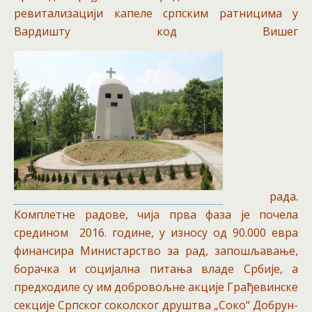
ревитализацији капеле српским ратницима у
Вардишту код Вишег
рада.
Комплетне радове, чија прва фаза је почела
средином 2016. године, у износу од 90.000 евра
финансира Министарство за рад, запошљавање,
борачка и социјална питања владе Србије, а
предходиле су им добровољне акције Грађевинске
секције Српског соколског друштва „Соко“ Добрун-