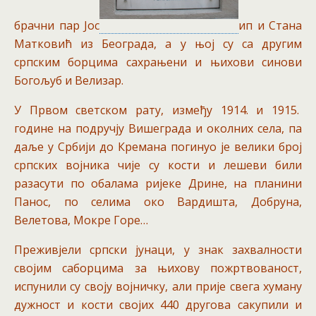
брачни пар Јос
ип и Стана
Матковић из Београда, а у њој су са другим
српским борцима сахрањени и њихови синови
Богољуб и Велизар.
У Првом светском рату, између 1914. и 1915.
године на подручју Вишеграда и околних села, па
даље у Србији до Кремана погинуо је велики број
српских војника чије су кости и лешеви били
разасути по обалама ријеке Дрине, на планини
Панос, по селима око Вардишта, Добруна,
Велетова, Мокре Горе…
Преживјели српски јунаци, у знак захвалности
својим саборцима за њихову пожртвованост,
испунили су своју војничку, али прије свега хуману
дужност и кости својих 440 другова сакупили и