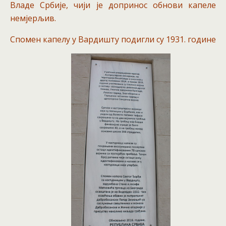
Владе Србије, чији је допринос обнови капеле
немјерљив.
Спомен капелу у Вардишту подигли су 1931. године