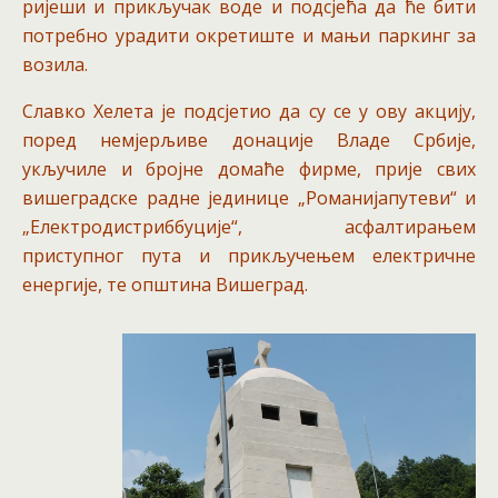
ријеши и прикључак воде и подсјећа да ће бити
потребно урадити окретиште и мањи паркинг за
возила.
Славко Хелета је подсјетио да су се у ову акцију,
поред немјерљиве донације Владе Србије,
укључиле и бројне домаће фирме, прије свих
вишеградске радне јединице „Романијапутеви“ и
„Електродистриббуције“, асфалтирањем
приступног пута и прикључењем електричне
енергије, те општина Вишеград.