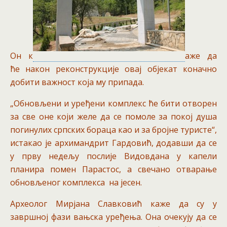
Он к
аже да
ће након реконструкције овај објекат коначно
добити важност која му припада.
„Обновљени и уређени комплекс ће бити отворен
за све оне који желе да се помоле за покој душа
погинулих српских бораца као и за бројне туристе“,
истакао је архимандрит Гардовић, додавши да се
у прву недељу послије Видовдана у капели
планира помен Парастос, а свечано отварање
обновљеног комплекса на јесен.
Археолог Мирјана Славковић каже да су у
завршној фази вањска уређења. Она очекују да се