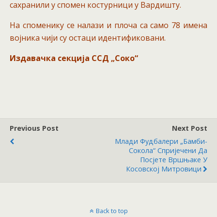
сахранили у спомен костурници у Вардишту.
На споменику се налази и плоча са само 78 имена
војника чији су остаци идентификовани.
Издавачка секција ССД „Соко“
Previous Post
Next Post
Млади Фудбалери „Бамби-
Сокола“ Спријечени Да
Посјете Вршњаке У
Косовској Митровици
Back to top