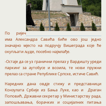
По ријеч
има Александра Савића биће ово још једно
значајно мјесто на подручју Вишеграда које ће
окупљати људе, посебно најмлађе.
-Остаје да се уз гранични прелаз у Вардишту уреди
паркинг за аутобусе и возила, те нови пружни
прелаз са стране Републике Српске, истиче Савић.
Наредних дана овдје стижу и представници
Конзулата Србије из Бања Луке, као и Драган
Поповић, Државни секретар у Министарству рада,
запошљавања, борачких и социјалних питања