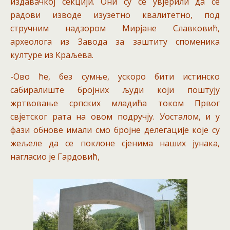
издавачкој секцији. Они су се увјерили да се
радови изводе изузетно квалитетно, под
стручним надзором Мирјане Славковић,
археолога из Завода за заштиту споменика
културе из Краљева.
-Ово ће, без сумње, ускоро бити истинско
сабиралиште бројних људи који поштују
жртвовање српских младића током Првог
свјетског рата на овом подручју. Уосталом, и у
фази обнове имали смо бројне делегације које су
жељеле да се поклоне сјенима наших јунака,
нагласио је Гардовић,