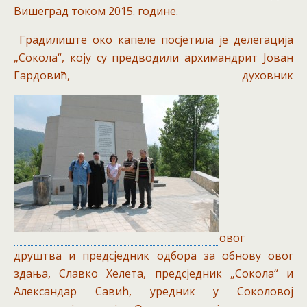
Вишеград током 2015. године.
Градилиште око капеле посјетила је делегација
„Сокола“, коју су предводили архимандрит Јован
Гардовић, духовник
овог
друштва и предсједник одбора за обнову овог
здања, Славко Хелета, предсједник „Сокола“ и
Александар Савић, уредник у Соколовој