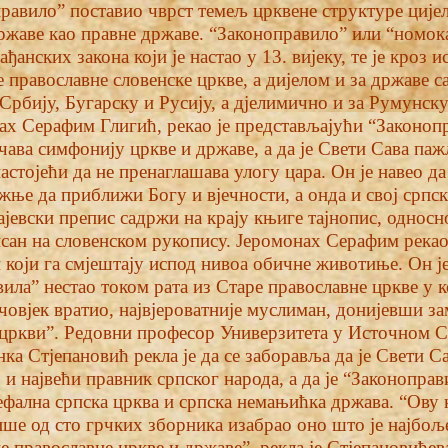
правило” поставио чврст темељ црквене структуре цијел
ржаве као правне државе. “Законоправило” или “номок
ђанских закона који је настао у 13. вијеку, те је кроз 
е православне словенске цркве, а дијелом и за државе 
рбију, Бугарску и Русију, а дјелимично и за Румунску
ах Серафим Глигић, рекао је представљајући “Законоп
чава симфонију цркве и државе, а да је Свети Сава па
настојећи да не пренаглашава улогу цара. Он је навео да
ижње да приближи Богу и вјечности, а онда и свој српс
рајевски препис садржи на крају књиге тајнопис, однос
писан на словенском рукопису. Јеромонах Серафим рекао 
 који га смјештају испод нивоа обичне животиње. Он је
ила” нестао током рата из Старе православне цркве у ко
ан човјек вратио, највјероватније муслиман, донијевши з
цркви”. Редовни професор Универзитета у Источном Са
ка Стјепановић рекла је да се заборавља да је Свети С
 и највећи правник српског народа, а да је “Законопра
кефална српска црква и српска немањићка држава. “Ову 
ише од сто грчких зборника изабрао оно што је најбољ
е православне цркве и државе”, рекла је Стјепановићев