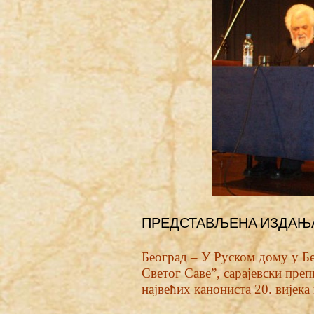
ПРЕДСТАВЉЕНА ИЗДАЊ
Београд – У Руском дому у Бе
Светог Саве”, сарајевски преп
највећих канониста 20. вијека