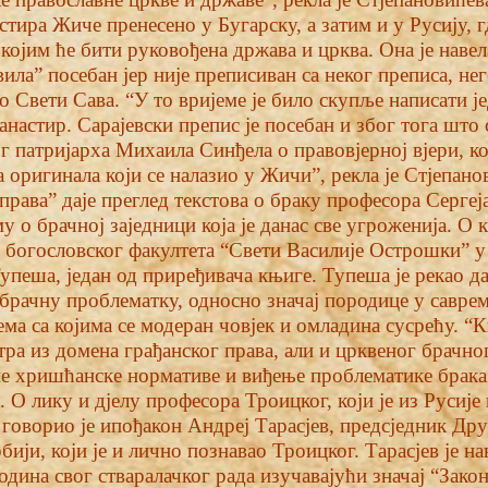
стира Жиче пренесено у Бугарску, а затим и у Русију, гд
ојим ће бити руковођена држава и црква. Она је навела
ила” посебан јер није преписиван са неког преписа, не
ао Свети Сава. “У то вријеме је било скупље написати ј
анастир. Сарајевски препис је посебан и због тога што
г патријарха Михаила Синђела о правовјерној вјери, ко
са оригинала који се налазио у Жичи”, рекла је Стјепан
права” даје преглед текстова о браку професора Сергеј
у о брачној заједници која је данас све угроженија. О 
 богословског факултета “Свети Василије Острошки” 
упеша, један од приређивача књиге. Тупеша је рекао д
брачну проблематку, односно значај породице у савр
ма са којима се модеран човјек и омладина сусрећу. “К
ра из домена грађанског права, али и црквеног брачног
не хришћанске нормативе и виђење проблематике брак
. О лику и дјелу професора Троицког, који је из Русије 
, говорио је ипођакон Андреј Тарасјев, предсједник Др
ији, који је и лично познавао Троицког. Тарасјев је нав
одина свог стваралачког рада изучавајући значај “Зако