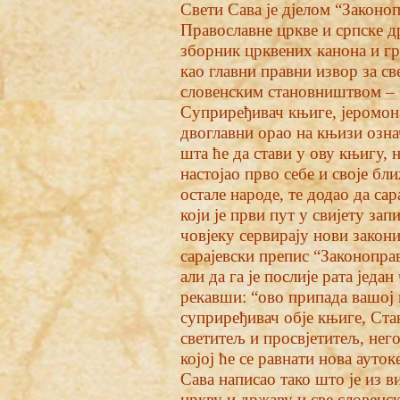
Свети Сава је дјелом “Законо
Православне цркве и српске д
зборник црквених канона и гра
као главни правни извор за св
словенским становништвом – С
Суприређивач књиге, јеромон
двоглавни орао на књизи озна
шта ће да стави у ову књигу, 
настојао прво себе и своје бл
остале народе, те додао да са
који је први пут у свијету за
човјеку сервирају нови закони
сарајевски препис “Законоправ
али да га је послије рата јед
рекавши: “ово припада вашој 
суприређивач обје књиге, Стан
светитељ и просвјетитељ, него
којој ће се равнати нова ауто
Сава написао тако што је из в
цркву и државу и све словенск