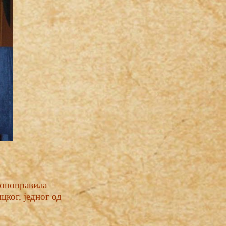
коноправила
цког, једног од