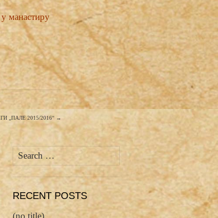
 у манастиру
И „ПАЛЕ 2015/2016“
→
Search
for:
RECENT POSTS
(no title)