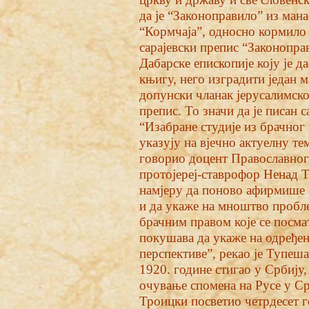
да је “Законоправило” из мана
“Кормчаја”, односно кормило к
сарајевски препис “Законоправ
Дабарске епископије коју је д
књигу, него изградити један м
допунски чланак јерусалимско
препис. То значи да је писан 
“Изабране студије из брачног 
указују на вјечно актуелну тем
говорио доцент Православног
протојереј-ставрофор Ненад Т
намјеру да поново афирмише 
и да укаже на мноштво пробле
брачним правом које се посмат
покушава да укаже на одређе
перспективе”, рекао је Тупеша
1920. године стигао у Србију
очување спомена на Русе у Срб
Троицки посветио четрдесет г