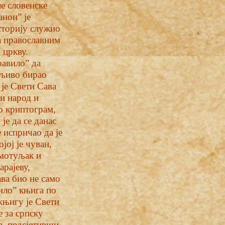
е словенске
анон” је
историју служио
са православним
 цркву.
равило” да
жљиво бирао
 је Свети Сава
ки народ и
но криптограм,
је да се данас
 испричао да је
јој је чуван,
амотуљак и
рајеву,
ава био не само
вило” књига по
књигу је Свети
е за српску
а, подсјетивши