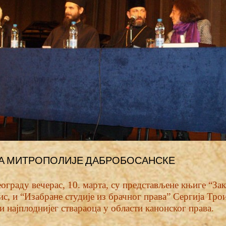
А МИТРОПОЛИЈЕ ДАБРОБОСАНСКЕ
ограду вечерас, 10. марта, су представљене књиге “За
ис, и “Изабране студије из брачног права” Сергија Трои
 и најплоднијег ствараоца у области канонског права.