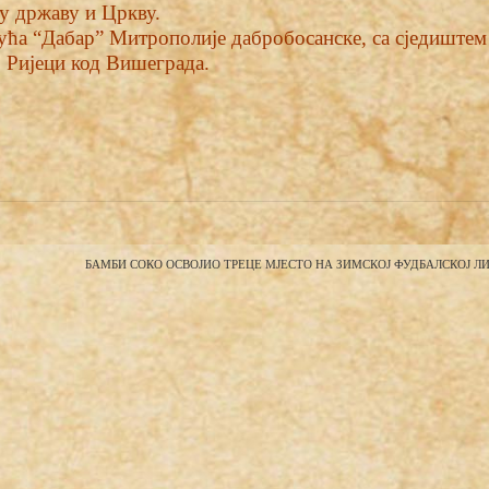
ку државу и Цркву.
кућа “Дабар” Митрополије дабробосанске, са сједиштем
 Ријеци код Вишеграда.
БАМБИ СОКО ОСВОЈИО ТРЕЦЕ МЈЕСТО НА ЗИМСКОЈ ФУДБАЛСКОЈ ЛИГ