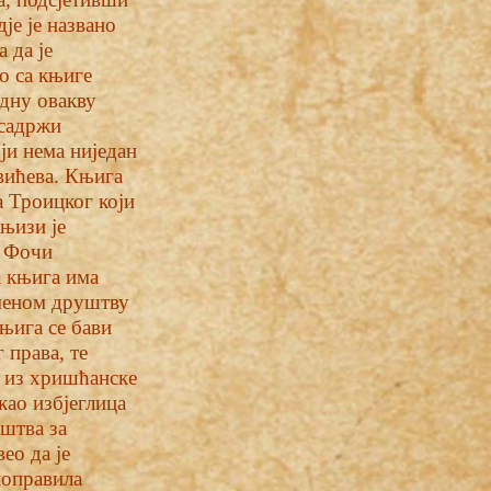
је је названо
 да је
го са књиге
едну овакву
 садржи
ји нема ниједан
овићева. Књига
а Троицког који
књизи је
у Фочи
а књига има
еменом друштву
њига се бави
 права, те
а из хришћанске
као избјеглица
уштва за
ео да је
ноправила