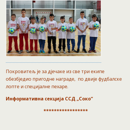
Покровитељ је за дјечаке из све три екипе
обезбједио пригодне награде, по двије фудбалске
лопте и специјалне пехаре.
Информативна секција ССД „Соко“
*****************