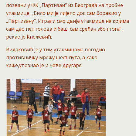
позвани у ФК „Партизан“ из Београда на пробне
утакмице. „Било ми је лијепо док сам боравио у
„Партизану“. Играли смо двије утакмице на којима
сам дао пет голова и баш сам срећан збо гтога“,
рекао је Кнежевић.
Видаковић је у тим утакмицама погодио
противничку мрежу шест пута, а како
каже,упознао је и нове другаре.