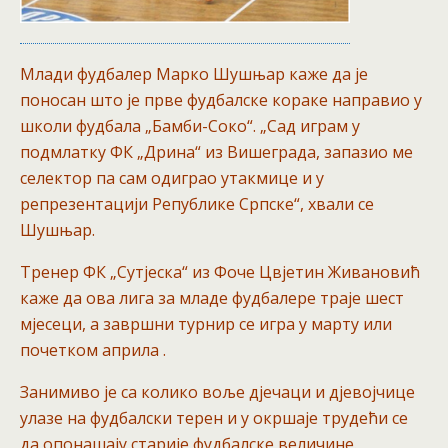
Млади фудбалер Марко Шушњар каже да је
поносан што је прве фудбалске кораке направио у
школи фудбала „Бамби-Соко“. „Сад играм у
подмлатку ФК „Дрина“ из Вишеграда, запазио ме
селектор па сам одиграо утакмице и у
репрезентацији Републике Српске“, хвали се
Шушњар.
Тренер ФК „Сутјеска“ из Фоче Цвјетин Живановић
каже да ова лига за младе фудбалере траје шест
мјесеци, а завршни турнир се игра у марту или
почетком априла .
Занимиво је са колико воље дјечаци и дјевојчице
улазе на фудбалски терен и у окршаје трудећи се
да опонашају старије фудбалске величине.