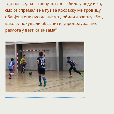
-До посљедњег тренутка све је било у реду и кад
смо се спремали на пут за Косовску Митровицу
обавјештени смо да нисмо добили дозволу због,
како су покушали објаснити, „процедуралних
разлога у вези са визама“!