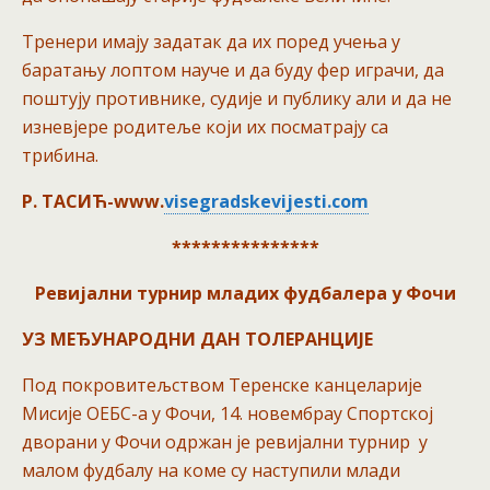
Тренери имају задатак да их поред учења у
баратању лоптом науче и да буду фер играчи, да
поштују противнике, судије и публику али и да не
изневјере родитеље који их посматрају са
трибина.
Р. ТАСИЋ-
www.
visegradskevijesti.com
***************
Ревијални турнир младих фудбалера у Фочи
УЗ МЕЂУНАРОДНИ ДАН ТОЛЕРАНЦИЈЕ
Под покровитељством Теренске канцеларије
Мисије ОЕБС-а у Фочи, 14. новембрау Спортској
дворани у Фочи одржан је ревијални турнир у
малом фудбалу на коме су наступили млади