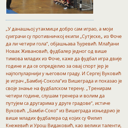
„У данашњој утакмици добро сам играо, а моји
суиграчи су противничкој екипи „Сутјеске„ из Фоче
да ли четири гола“, објашњава Ђуревић. Млађани
Новак Живановић, фудбалер једног од више
тимова младих из Фоче, каже да фудбал игра двије
године и да се опредјелио за овај спорт јер је
најпопуларнији у његовом граду. И Сергеј Вуковић
је играч „Бамбиј-Сокола“из Вишеграда и показао је
своје знање на фудбалском терену. „Тренирам
четири године, слушам тренера и волим да
путујем са другарима у друге градове“, истиче
Вуковић. „Бамби-Соко“ из Вишеграда изњедрио је
више младих фудбалера од којих су Филип
Кнежевић и Урош Видаковић, као велики таленти,