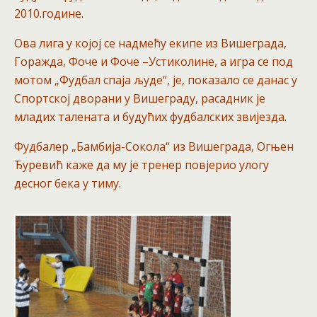
2010.године.
Ова лига у којој се надмећу екипе из Вишеграда,
Горажда, Фоче и Фоче –Устиколине, а игра се под
мотом „Фудбал спаја људе“, је, показало се данас у
Спортској дворани у Вишеграду, расадник је
младих талената и будућих фудбалских звијезда.
Фудбалер „Бамбија-Сокола“ из Вишеграда, Огњен
Ђуревић каже да му је тренер повјерио улогу
десног бека у тиму.