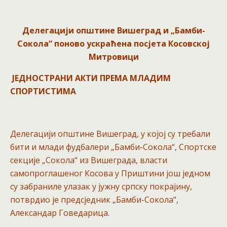
Делегацији општине Вишеград и „Бамби-
Сокола“ поново ускраћена посјета Косовској
Митровици
ЈЕДНОСТРАНИ АКТИ ПРЕМА МЛАДИМ
СПОРТИСТИМА
Делегацији општине Вишеград, у којој су требали
бити и млади фудбалери „Бамби-Сокола“, Спортске
секције „Сокола“ из Вишеграда, власти
самопроглашеног Косова у Приштини још једном
су забраниле улазак у јужну српску покрајину,
потврдио је предсједник „Бамби-Сокола“,
Александар Говедарица.