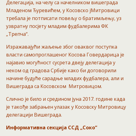
Делегација, на челу са начелником вишеграда
Младеном Ђуревићем, у Косовско јМитровици
требала је потписати повељу о братимљењу, уз
узвратну посјету младим фудбалерима ФК
„Трепча“.
Изражавајући жаљење због оваквог поступка
власти самопроглашеног Косова Говердарица је
најавио могућност сусрета двеју делегација у
неком од градова Србије како би договорили
начине будуће сарадње младих фудбалера, али и
Вишеграда са Косовском Митровицом.
Слично је било и средином јуна 2017. године када
је такође забрањен улазак у Косовску Митровицу
делегацији Вишеграда.
Информативна секција ССД „Соко“