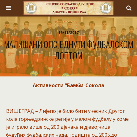
15/11/2017
МАЛИШАНИ ОПСЈЕДНУТИ ФУДБАЛСКОМ
ЛОПТОМ
Активности “
Бамби-Сокола
ВИШЕГРАД – Лијепо је било бити учесник Другог
кола горњедринске регије у малом фудбалу у коме
је играло више од 200 дјечака и дјевојчица,
будућих фудбалских нада, годишта од 2005.до