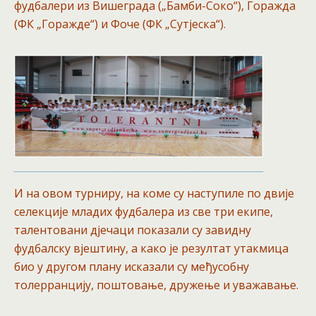
фудбалери из Вишеграда („Бамби-Соко“), Горажда
(ФК „Горажде“) и Фоче (ФК „Сутјеска“).
И на овом турниру, на коме су наступиле по двије
селекције младих фудбалера из све три екипе,
талентовани дјечаци показали су завидну
фудбалску вјештину, а како је резултат утакмица
био у другом плану исказали су међусобну
толерранцију, поштовање, дружење и уважавање.